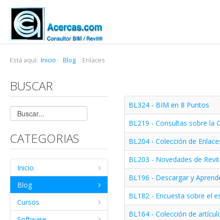
Está aquí:
Inicio
Blog
Enlaces
BUSCAR
BL324 - BIM en 8 Puntos
BL219 - Consultas sobre la
CATEGORIAS
BL204 - Colección de Enlac
BL203 - Novedades de Revit
Inicio
BL196 - Descargar y Aprende
Blog
BL182 - Encuesta sobre el e
Cursos
BL164 - Colección de artícul
Software