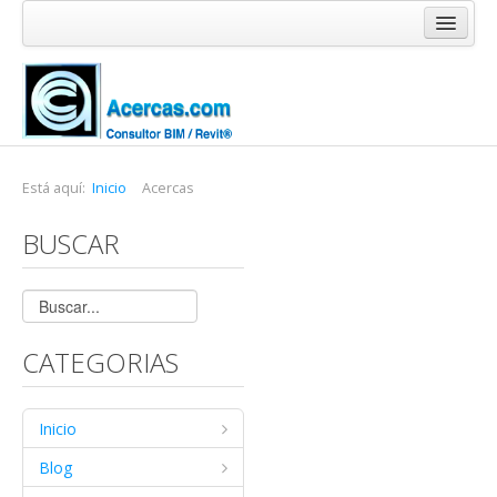
Inicio
Blog
Cursos
Software
Está aquí:
Inicio
Acercas
Enlaces
BUSCAR
Acercas
CATEGORIAS
Inicio
Blog