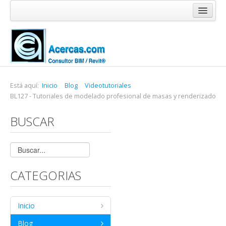
Inicio
Blog
Cursos
Software
Está aquí:
Inicio
Blog
Videotutoriales
BL127 - Tutoriales de modelado profesional de masas y renderizado
Enlaces
BUSCAR
Acercas
CATEGORIAS
Inicio
Blog