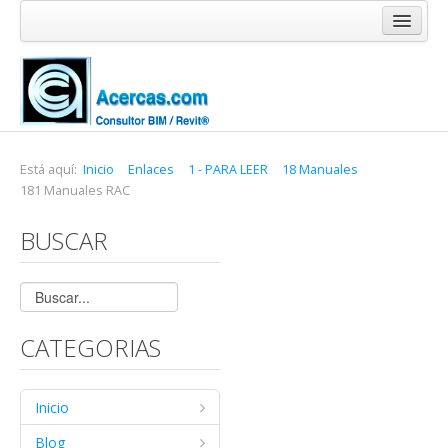
Inicio
Blog
Cursos
Software
Está aquí:
Inicio
Enlaces
1 - PARA LEER
18 Manuales
181 Manuales RAC
Enlaces
BUSCAR
Acercas
CATEGORIAS
Inicio
Blog