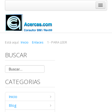
Inicio
Blog
Cursos
Software
Está aquí:
Inicio
Enlaces
1 - PARA LEER
Enlaces
BUSCAR
Acercas
CATEGORIAS
Inicio
Blog