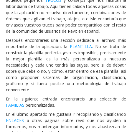
aquellos pequeños
TRUCOS
y consejos que nos facilitan la
labor diaria de trabajo. Aquí tienen cabida todas aquellas cosas
que la aplicación no resuelve directamente, combinaciones de
órdenes que agilizan el trabajo, atajos, etc. Me encantaría que
enviaseis vuestros trucos para poder compartirlos con el resto
de la comunidad de usuarios de Revit en español.
Después encontraréis una sección dedicada al archivo más
importante de la aplicación, la
PLANTILLA
. No se trata de
construir la plantilla perfecta, ¡eso es imposible!, precisamente
la mejor plantilla es la más personalizada a nuestras
necesidades y cada uno tendrá las suyas, pero si de debatir
sobre que debe o no, y cómo, estar dentro de esa plantilla, así
como proponer sistemas de organización, clasificación,
grafismo y si fuera posible una metodología de trabajo
conveniente.
En la siguiente entrada encontrareis una colección de
FAMILIAS
personalizadas.
En el último apartado me gustaría ir recopilando y clasificando
ENLACES
a otras páginas sobre revit que nos ayuden a
formarnos, nos mantengan informados, y nos abastezcan de