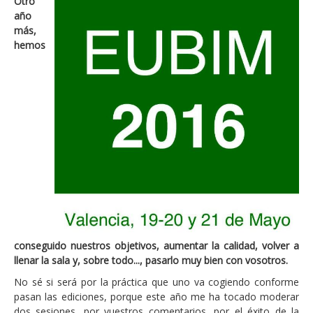
Otro
año
más,
hemos
conseguido nuestros objetivos, aumentar la calidad, volver a
llenar la sala y, sobre todo..., pasarlo muy bien con vosotros.
No sé si será por la práctica que uno va cogiendo conforme
pasan las ediciones, porque este año me ha tocado moderar
dos sesiones, por vuestros comentarios, por el éxito de la