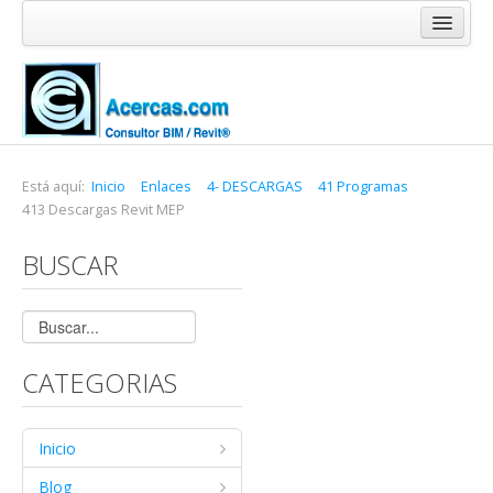
Inicio
Blog
Cursos
Software
Está aquí:
Inicio
Enlaces
4- DESCARGAS
41 Programas
413 Descargas Revit MEP
Enlaces
BUSCAR
Acercas
CATEGORIAS
Inicio
Blog