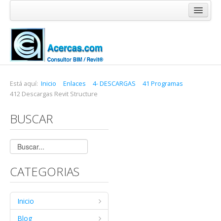
Inicio
Blog
Cursos
Software
Está aquí:
Inicio
Enlaces
4- DESCARGAS
41 Programas
412 Descargas Revit Structure
Enlaces
BUSCAR
Acercas
CATEGORIAS
Inicio
Blog