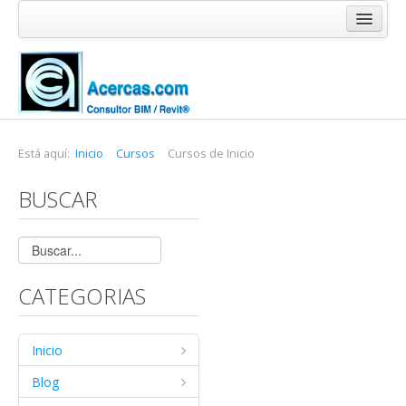
Inicio
Blog
Cursos
Software
Está aquí:
Inicio
Cursos
Cursos de Inicio
Enlaces
BUSCAR
Acercas
CATEGORIAS
Inicio
Blog