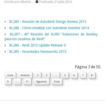
Escrito por Alberto
Publicado: 21 Julio 2014
BL289 - Revisión de Autodesk Design Review 2013
BL288 - Cómo modelar con Autodesk Inventor 2014
BL287 - 40ª Reunión del GURV: “Soluciones de Bentley
para los usuarios de Revit”
BL286 - Revit 2015 Update Release 3
BL285 - Novedades Navisworks 2015
Página 7 de 55
Inicio
Anterior
2
3
...
5
6
7
8
9
...
11
Siguiente
Final