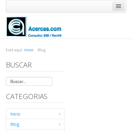
Inicio
Blog
Cursos
Software
Está aquí:
Inicio
Blog
Enlaces
BUSCAR
Acercas
CATEGORIAS
Inicio
Blog